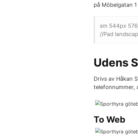
på Möbelgatan 1 
sm 544px 576,
//Pad landscap
Udens S
Drivs av Håkan 
telefonnummer, a
To Web