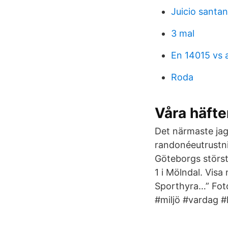
Juicio santan
3 mal
En 14015 vs 
Roda
Våra häfte
Det närmaste jag 
randonéeutrustni
Göteborgs störst
1 i Mölndal. Visa
Sporthyra…” Fot
#miljö #vardag #