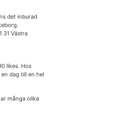
nns det inburad
öteborg.
1 31 Västra
0 likes. Hos
en dag till en hel
har många olika