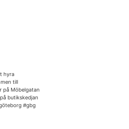
tt hyra
men till
ar på Möbelgatan
d på butikskedjan
#göteborg #gbg