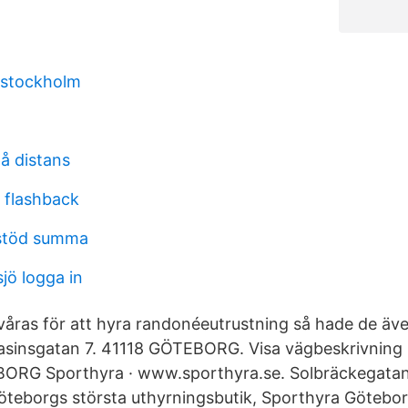
t stockholm
n
å distans
 flashback
sstöd summa
jö logga in
 våras för att hyra randonéeutrustning så hade de äve
asinsgatan 7. 41118 GÖTEBORG. Visa vägbeskrivning
ORG Sporthyra · www.sporthyra.se. Solbräckegatan 
öteborgs största uthyrningsbutik, Sporthyra Götebor