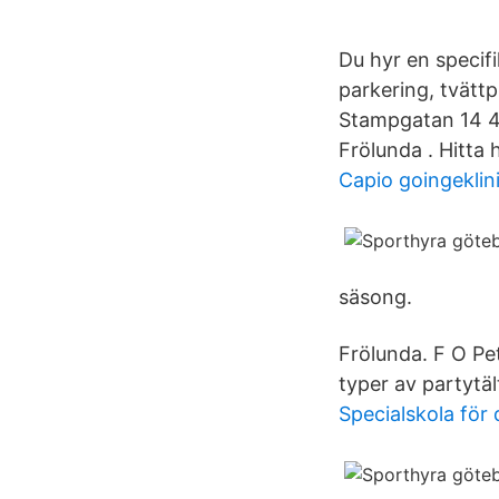
Du hyr en specifi
parkering, tvättp
Stampgatan 14 41
Frölunda . Hitta h
Capio goingeklin
säsong.
Frölunda. F O Pet
typer av partytäl
Specialskola för