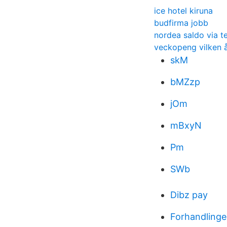
ice hotel kiruna
budfirma jobb
nordea saldo via t
veckopeng vilken å
skM
bMZzp
jOm
mBxyN
Pm
SWb
Dibz pay
Forhandlinge