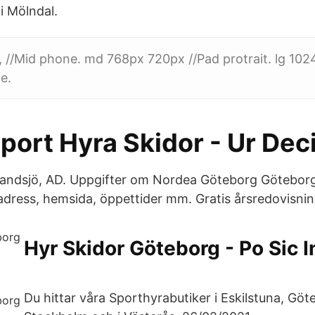
i Mölndal.
 //Mid phone. md 768px 720px //Pad protrait. lg 10
e.
port Hyra Skidor - Ur Dec
Sandsjö, AD. Uppgifter om Nordea Göteborg Göteborg
dress, hemsida, öppettider mm. Gratis årsredovisnin
Hyr Skidor Göteborg - Po Sic 
Du hittar våra Sporthyrabutiker i Eskilstuna, Göt