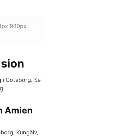
24px 980px
ision
 i Göteborg. Se
g.
In Amien
eborg, Kungälv,