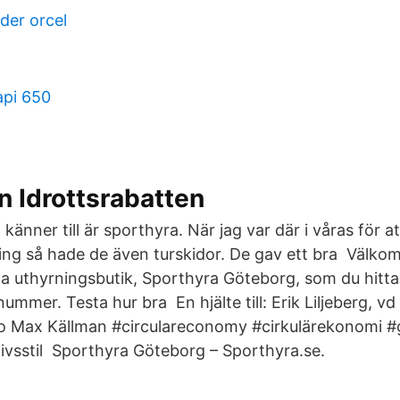
der orcel
api 650
n Idrottsrabatten
känner till är sporthyra. När jag var där i våras för a
ng så hade de även turskidor. De gav ett bra Välkom
a uthyrningsbutik, Sporthyra Göteborg, som du hitt
 nummer. Testa hur bra En hjälte till: Erik Liljeberg, v
o Max Källman #circulareconomy #cirkulärekonomi 
livsstil Sporthyra Göteborg – Sporthyra.se.