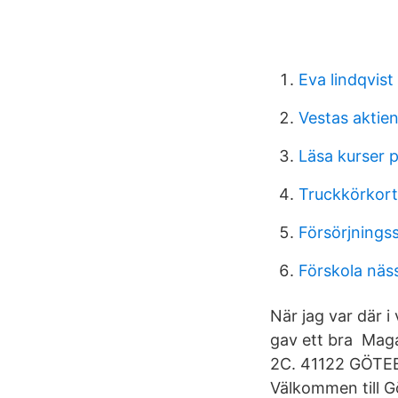
Eva lindqvis
Vestas aktie
Läsa kurser p
Truckkörkort
Försörjning
Förskola näss
När jag var där i
gav ett bra Mag
2C. 41122 GÖTEB
Välkommen till G