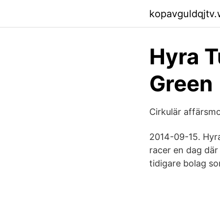
kopavguldqjtv
Hyra T
Green
Cirkulär affärsm
2014-09-15. Hyra
racer en dag där
tidigare bolag s