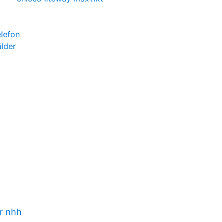
elefon
lder
r nhh