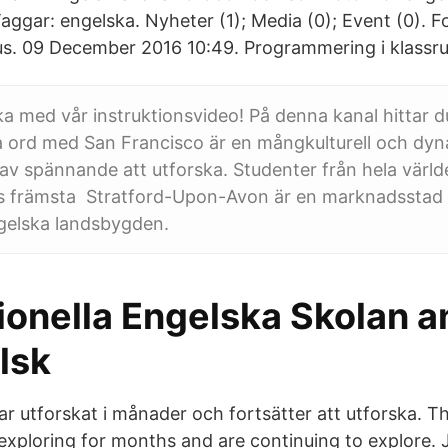
aggar: engelska. Nyheter (1); Media (0); Event (0). F
s. 09 December 2016 10:49. ​Programmering i klass
ka med vår instruktionsvideo! På denna kanal hittar 
a ord med San Francisco är en mångkulturell och dyn
 spännande att utforska. Studenter från hela världen
 främsta Stratford-Upon-Avon är en marknadsstad fu
gelska landsbygden.
tionella Engelska Skolan 
alsk
ar utforskat i månader och fortsätter att utforska. 
exploring for months and are continuing to explore.