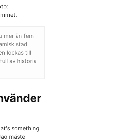
oto:
rummet.
du mer än fem
amisk stad
 lockas till
ll av historia
använder
That's something
 Jag måste