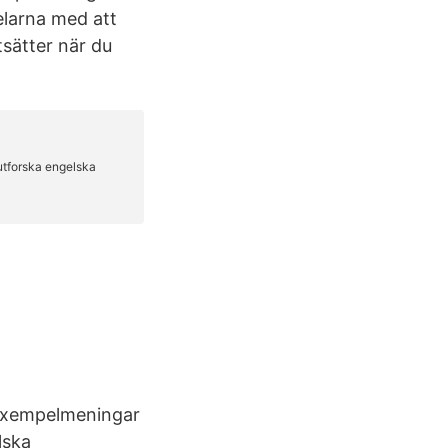
elarna med att
tsätter när du
 exempelmeningar
lska