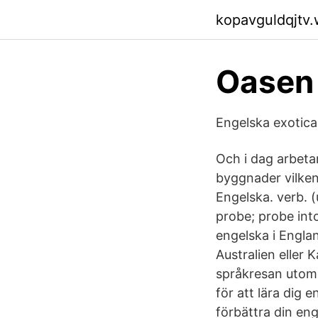
kopavguldqjtv
Oasen 
Engelska exotica:
Och i dag arbetar
byggnader vilken
Engelska. verb. (
probe; probe into
engelska i England
Australien eller K
språkresan utoml
för att lära dig 
förbättra din en