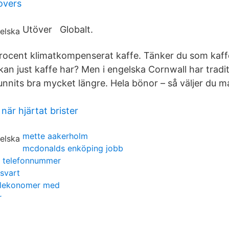
overs
Utöver Globalt.
rocent klimatkompenserat kaffe. Tänker du som kaff
kan just kaffe har? Men i engelska Cornwall har tradi
unnits bra mycket längre. Hela bönor – så väljer du m
 när hjärtat brister
mette aakerholm
mcdonalds enköping jobb
g telefonnummer
 svart
alekonomer med
r