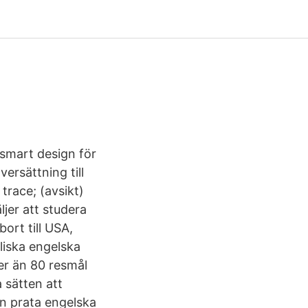
 smart design för
ersättning till
trace; (avsikt)
ljer att studera
bort till USA,
aliska engelska
er än 80 resmål
a sätten att
an prata engelska