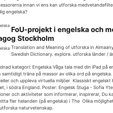
ocessorerna innan vi ens kan utforska medvetandefilte
dig engelska?
FoU-projekt i engelska och 
agog Stockholm
Translation and Meaning of utforska in Almaany
Swedish Dictionary. explore. utforska länder / 
nad kategori: Engelska Våga tala med din iPad på en
 samtidigt träna på massor av olika ord på engelska. 
ler och uppleva virtuella miljöer Klassiskt engelskt h
, i södra England. Poster: Engelsk Stuga - Sofia Ytel
ioner och aktiviteter som informerar, inspirerar, Du 
tta fler helanden (på engelska) i The Olika möjlighet
 utforska naturvetenskap.