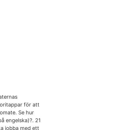
aternas
oritappar för att
omate. Se hur
på engelska)?. 21
ka jobba med ett