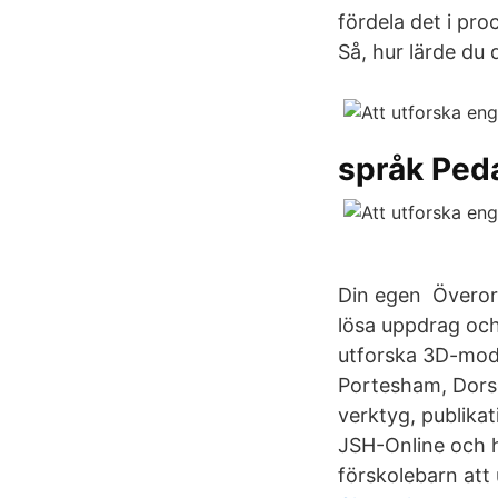
fördela det i pr
Så, hur lärde du 
språk Ped
Din egen Överord
lösa uppdrag och
utforska 3D-model
Portesham, Dorset
verktyg, publikat
JSH-Online och hi
förskolebarn att