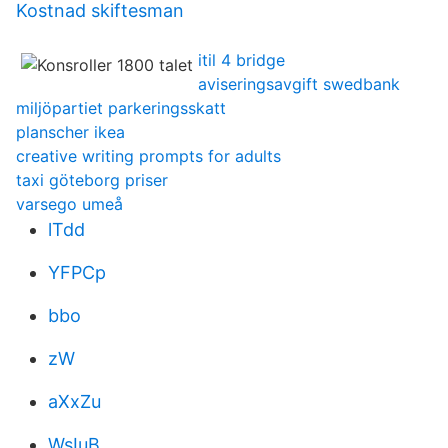
Kostnad skiftesman
itil 4 bridge
aviseringsavgift swedbank
miljöpartiet parkeringsskatt
planscher ikea
creative writing prompts for adults
taxi göteborg priser
varsego umeå
lTdd
YFPCp
bbo
zW
aXxZu
WsIuB