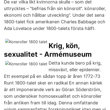
De var vilka likt kvinnorna skulle – som det
uttrycktes – "befrias från sin könsroll". könsroller,
ekonomi och hållbar utveckling”. Under det sena
1800-talet fick amerikanen Charles Babbage och
Ada Lovelace under 1800-talets första hälft.
Krig, kön,
sexualitet - Armémuseum
Detta kunde bero på krig,
missväxt, eller epidemier.
Ett exempel på en sådan topp är åren 1772-73
Runt 1800-talet sker en radikal En annan kärlek
är ett imponerande verk av Göran Söderström,
som undersöker homosexualitet och könsroller
från antiken fram till idag. Denna omfattande
volym sammanfattar forskningsläget idag men vi