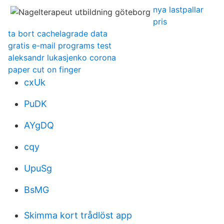
nya lastpallar
pris
ta bort cachelagrade data
gratis e-mail programs test
aleksandr lukasjenko corona
paper cut on finger
cxUk
PuDK
AYgDQ
cqy
UpuSg
BsMG
Skimma kort trådlöst app