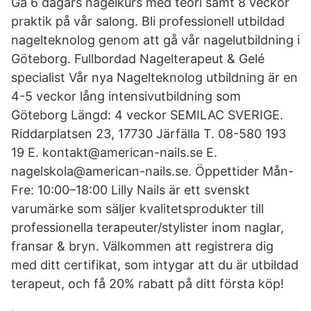
Gå 6 dagars nagelkurs med teori samt 8 veckor
praktik på vår salong. Bli professionell utbildad
nagelteknolog genom att gå vår nagelutbildning i
Göteborg. Fullbordad Nagelterapeut & Gelé
specialist Vår nya Nagelteknolog utbildning är en
4-5 veckor lång intensivutbildning som
Göteborg Längd: 4 veckor SEMILAC SVERIGE.
Riddarplatsen 23, 17730 Järfälla T. 08-580 193
19 E. kontakt@american-nails.se E.
nagelskola@american-nails.se. Öppettider Mån-
Fre: 10:00–18:00 Lilly Nails är ett svenskt
varumärke som säljer kvalitetsprodukter till
professionella terapeuter/stylister inom naglar,
fransar & bryn. Välkommen att registrera dig
med ditt certifikat, som intygar att du är utbildad
terapeut, och få 20% rabatt på ditt första köp!