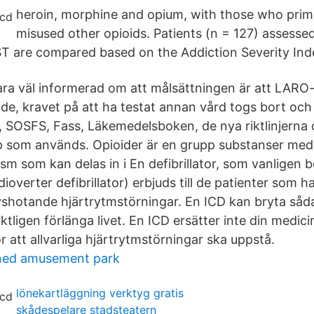
heroin, morphine and opium, with those who prim
misused other opioids. Patients (n = 127) assessed
T are compared based on the Addiction Severity Ind
vara väl informerad om att målsättningen är att LAR
nde, kravet på att ha testat annan vård togs bort och
, SOSFS, Fass, Läkemedelsboken, de nya riktlinjerna 
p som används. Opioider är en grupp substanser med
m som kan delas in i En defibrillator, som vanlige
ioverter defibrillator) erbjuds till de patienter som h
ivshotande hjärtrytmstörningar. En ICD kan bryta såd
jaktligen förlänga livet. En ICD ersätter inte din medic
r att allvarliga hjärtrytmstörningar ska uppstå.
ned amusement park
lönekartläggning verktyg gratis
skådespelare stadsteatern