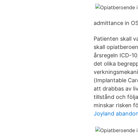
admittance in OS
Patienten skall 
skall opiatberoe
årsregeln ICD-10
det olika begrep
verkningsmekanis
(Implantable Card
att drabbas av l
tillstånd och föl
minskar risken fö
Joyland abando