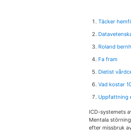
Täcker hemf
Datavetensk
Roland bern
Fa fram
Dietist vårdc
Vad kostar 1
Uppfattning 
ICD-systemets av
Mentala störning
efter missbruk av