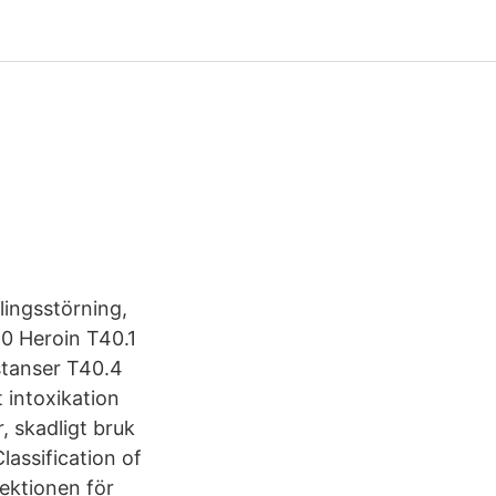
ingsstörning,
10 Heroin T40.1
stanser T40.4
 intoxikation
, skadligt bruk
lassification of
ektionen för