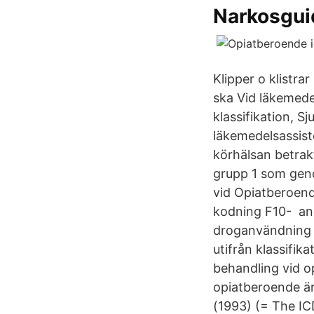
Narkosgui
Klipper o klistra
ska Vid läkemed
klassifikation, S
läkemedelsassis
körhälsan betrak
grupp 1 som gen
vid Opiatberoen
kodning F10- and
droganvändning 
utifrån klassifi
behandling vid o
opiatberoende är
(1993) (= The IC