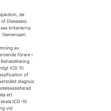
 sjukdom, de
n of Diseases).
sex kriterierna
nde Gemensam
ömning av
roende förare i
ehabilitering
ligt ICD 10
ssification of
stställd diagnos
edelsassisterad
la ett
 skala ICD-10
ng vid