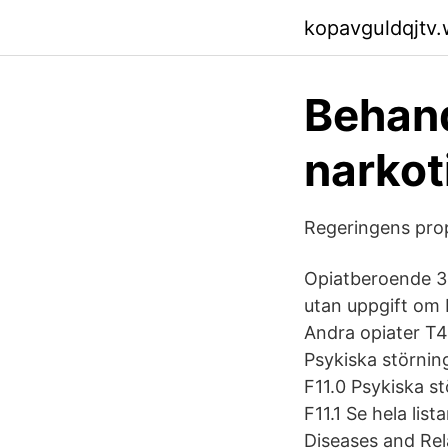
kopavguldqjtv
Behand
narkot
Regeringens prop
Opiatberoende 3
utan uppgift om 
Andra opiater T
Psykiska störnin
F11.0 Psykiska s
F11.1 Se hela list
Diseases and Rel