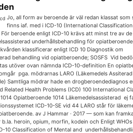
den
Jo, all form av beroende är väl redan klassat som
finns iaf. med i ICD-10 (International Classificatio
r För beroende enligt ICD-10 krävs att minst tre av de 
elsassisterad underhållsbehandling för opiatberoe
jukvården klassificerar enligt ICD 10 Diagnostik om
terad behandling vid opiatberoende; SOSFS Vid bed
tas utöver ovan nämnda ICD-10-definition En opiatbe
omgår pga. mödrarnas LARO (Läkemedels Assiterad R
de) Samtliga mödrar hade en drogberoendediagnos en
 Related Health Problems (ICD) 100 International Cla
1014 Opiatberoende 1014 Läkemedelsassisterad ej fa
kationssystemet ICD-10-SE vid 44 LARO står för läkem
piatberoende. av J Hammar · 2017 — som kan framkal
 b.la. heroin, opium, morfin, kodein och Enligt WHOs
D-10 Classification of Mental and underhållsbehandli