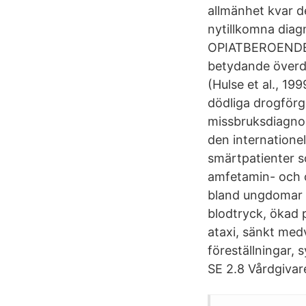
allmänhet kvar de
nytillkomna diagn
OPIATBEROENDE B
betydande överdö
(Hulse et al., 19
dödliga drogförgi
missbruksdiagnos
den internationel
smärtpatienter so
amfetamin- och 
bland ungdomar 
blodtryck, ökad 
ataxi, sänkt med
föreställningar, 
SE 2.8 Vårdgivar