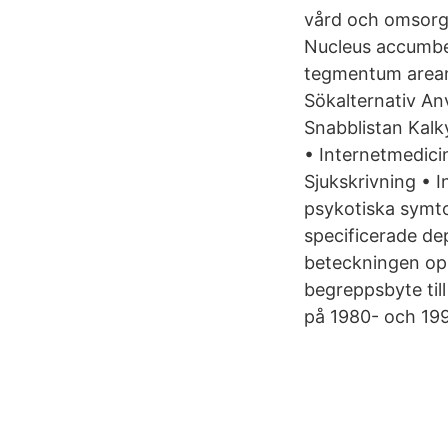
vård och omsorg
Nucleus accumbe
tegmentum arean
Sökalternativ An
Snabblistan Kalk
• Internetmedici
Sjukskrivning • 
psykotiska symto
specificerade de
beteckningen opi
begreppsbyte til
på 1980- och 199