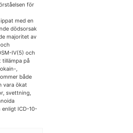
örståelsen för
nippat med en
ande dödsorsak
de majoritet av
 och
 DSM-IV(5) och
 tillämpa på
okain-,
ekommer både
 vara ökat
r, svettning,
anoida
 enligt ICD-10-