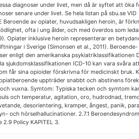
ssa diagnoser under livet, men då är syftet att öka f
oser senare under livet. Se hela listan på sbu.se VID
eroende av opiater, huvudsakligen heroin, är förk
dlighet, ofta i ung ålder, och med överdos som led
99). Opiater inklusive heroin representerar en betydan
ftningar i Sverige (Simonsen et al., 2011). Beroende-
er enligt den amerikanska psykiatriklassifikationen
la sjukdomsklassifikationen ICD-10 kan vara svåra att
m får sina opioider förskrivna för medicinskt bruk. K
opiatberoende uppträder snabbt och abstinens för
och vuxna. Symtom: Typiska tecken och symtom kan
puls och temperatur, agitation, oro, hudrodnad, tremo
vetande, desorientering, kramper, ångest, panik, par
syn- och hörselhallucinationer. 2.7.1 Beroendesyndrom
e 2.9 Policy KAPITEL 3.