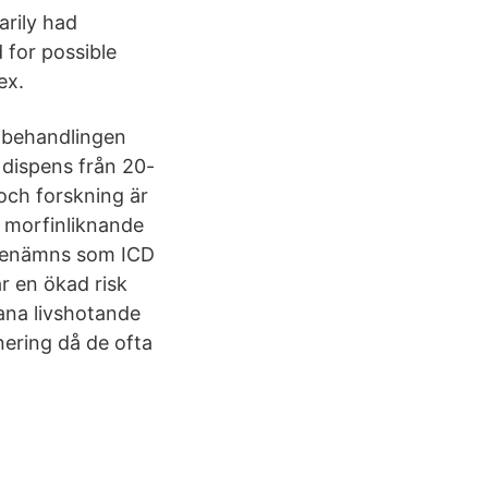
arily had
 for possible
ex.
O-behandlingen
 dispens från 20-
och forskning är
 morfinliknande
n benämns som ICD
ar en ökad risk
ana livshotande
inering då de ofta