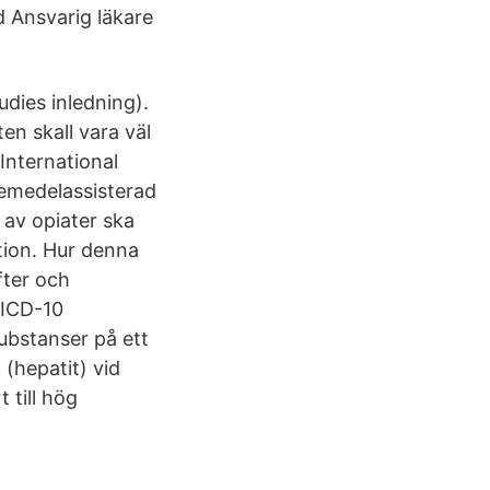
 Ansvarig läkare
udies inledning).
en skall vara väl
International
kemedelassisterad
 av opiater ska
tion. Hur denna
fter och
 ICD-10
ubstanser på ett
 (hepatit) vid
 till hög