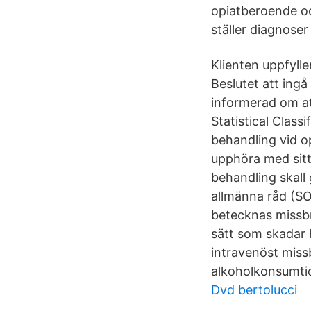
opiatberoende oc
ställer diagnoser
Klienten uppfylle
Beslutet att ingå
informerad om at
Statistical Clas
behandling vid o
upphöra med sitt
behandling skall 
allmänna råd (S
betecknas missbr
sätt som skadar h
intravenöst miss
alkoholkonsumti
Dvd bertolucci