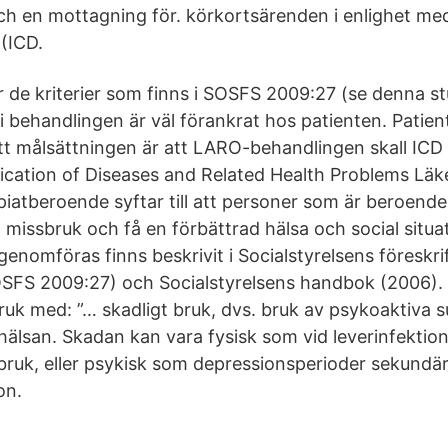
h en mottagning för. körkortsärenden i enlighet med
 (ICD.
r de kriterier som finns i SOSFS 2009:27 (se denna st
 i behandlingen är väl förankrat hos patienten. Patient
t målsättningen är att LARO-behandlingen skall ICD 
sification of Diseases and Related Health Problems Lä
piatberoende syftar till att personer som är beroende
 missbruk och få en förbättrad hälsa och social situa
genomföras finns beskrivit i Socialstyrelsens föreskri
OSFS 2009:27) och Socialstyrelsens handbok (2006).
uk med: ”… skadligt bruk, dvs. bruk av psykoaktiva s
älsan. Skadan kan vara fysisk som vid leverinfektion
bruk, eller psykisk som depressionsperioder sekundärt
on.