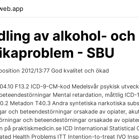
.web.app
ling av alkohol- och
ikaproblem - SBU
osition 2012/13:77 God kvalitet och ökad
04.10 F13.2 ICD-9-CM-kod Medelsvår psykisk utveckl
beteendestörningar Mental retardation, måttlig ICD-
40.2 Metadon T40.3 Andra syntetiska narkotiska sub
gar och beteendestörningar orsakade av opiater, akut
törningar och beteendestörningar orsakade av opiater
an på praktiskmedicin.se ICD International Statistical C
ated Health Problems ITT Intention-to-treat IVO Insp