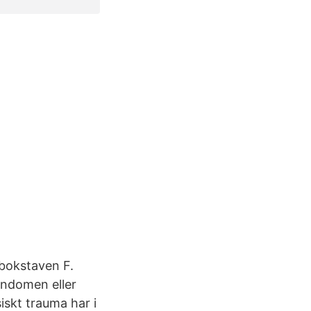
sbokstaven F.
rndomen eller
iskt trauma har i