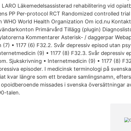
 LARO Läkemedelsassisterad rehabilitering vid opia
ns PP Per-protocol RCT Randomized controlled trial
 WHO World Health Organization Om icd.nu Kontakt
vändarkonton Primärvård Tillägg (plugin) Diagnoslisto
ylatorerna Kommentarer Asterisk- / daggerpar Webap
n (7) • 1177 (6) F32.2. Svår depressiv episod utan p
Internetmedicin (9) • 1177 (8) F32.3. Svår depressiv 
m. Sjukskrivning • Internetmedicin (9) • 1177 (8) F3
pressiva episoder. I medicinsk terminologi på svensk
at kvar längre som ett bredare samlingsnamn, efte
l opoidberoende missades i svenska översättningar 
0-talen.