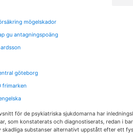
örsäkring mögelskador
ap gu antagningspoäng
hardsson
entral göteborg
0 frimarken
engelska
snitt för de psykiatriska sjukdomarna har inledning
ar, som konstaterats och diagnostiserats, redan i ba
 skadliga substanser alternativt uppstått efter ett fys