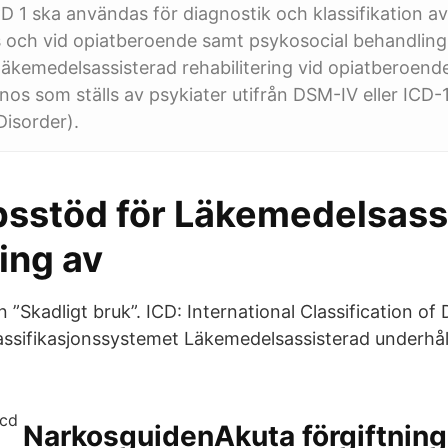
CD 1 ska användas för diagnostik och klassifikation a
s och vid opiatberoende samt psykosocial behandlin
läkemedelsassisterad rehabilitering vid opiatberoend
nos som ställs av psykiater utifrån DSM-IV eller ICD-
Disorder).
sstöd för Läkemedelsass
ing av
 ”Skadligt bruk”. ICD: International Classification of
lassifikasjonssystemet Läkemedelsassisterad underhål
NarkosguidenAkuta förgiftning