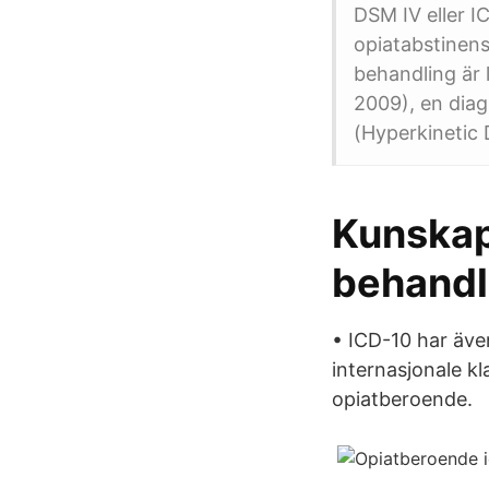
DSM IV eller I
opiatabstinen
behandling är 
2009), en diag
(Hyperkinetic 
Kunskap
behandl
• ICD-10 har även
internasjonale k
opiatberoende.