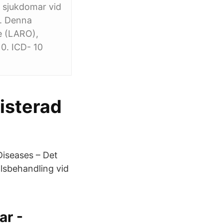
v sjukdomar vid
g. Denna
e (LARO),
10. ICD- 10
isterad
 Diseases – Det
lsbehandling vid
ar -