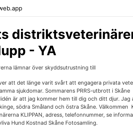
.web.app
s distriktsveterinäre
lupp - YA
rerna lämnar över skyddsutrustning till
r att det länge varit svårt att engagera privata vete
tsamma sjukdomar. Sommarens PRRS-utbrott i Skåne 
didén är att jag kommer hem till dig och ditt djur. Jag
ekinge, södra Småland och östra Skåne. Välkommen​ 
terinärerna KLIPPAN, adress, telefonnummer, se inform
vliva Hund Kostnad Skåne Fotosamling.