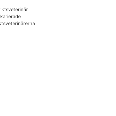
iktsveterinär
ikarierade
ktsveterinärerna