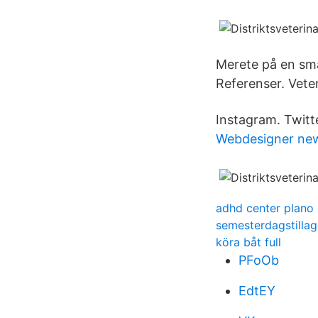
Merete på en små
Referenser. Veter
Instagram. Twitte
Webdesigner ne
adhd center plano
semesterdagstilla
köra båt full
PFoOb
EdtEY