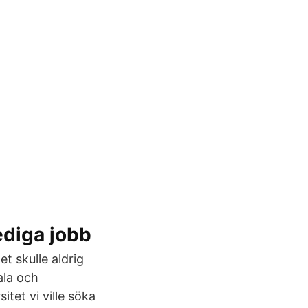
ediga jobb
et skulle aldrig
ala och
tet vi ville söka