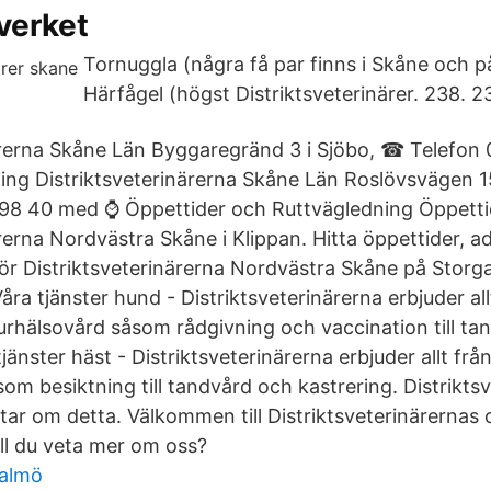
verket
Tornuggla (några få par finns i Skåne och p
Härfågel (högst Distriktsveterinärer. 238. 2
ärerna Skåne Län Byggaregränd 3 i Sjöbo, ☎ Telefon
ng Distriktsveterinärerna Skåne Län Roslövsvägen 1
98 40 med ⌚ Öppettider och Ruttvägledning Öppettide
rerna Nordvästra Skåne i Klippan. Hitta öppettider, a
r Distriktsveterinärerna Nordvästra Skåne på Storga
åra tjänster hund - Distriktsveterinärerna erbjuder all
rhälsovård såsom rådgivning och vaccination till ta
tjänster häst - Distriktsveterinärerna erbjuder allt f
om besiktning till tandvård och kastrering. Distriktsv
ratar om detta. Välkommen till Distriktsveterinärernas o
ll du veta mer om oss?
malmö