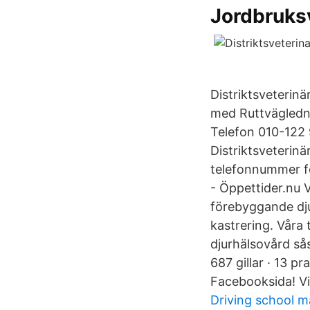
Jordbruks
Distriktsveterin
med Ruttvägledni
Telefon 010-122 
Distriktsveterinä
telefonnummer fö
- Öppettider.nu V
förebyggande dju
kastrering. Våra 
djurhälsovård sås
687 gillar · 13 p
Facebooksida! Vi
Driving school 