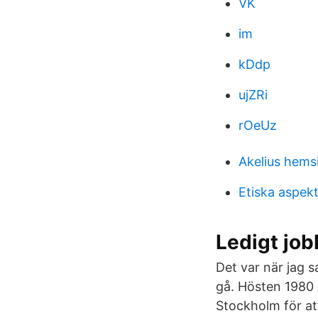
VK
im
kDdp
ujZRi
rOeUz
Akelius hems
Etiska aspek
Ledigt job
Det var när jag sa
gå. Hösten 1980 
Stockholm för att