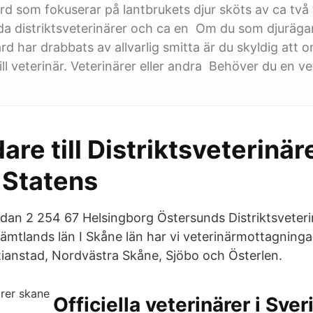
rd som fokuserar på lantbrukets djur sköts av ca två 
llda distriktsveterinärer och ca en Om du som djuräg
vård har drabbats av allvarlig smitta är du skyldig att
ll veterinär. Veterinärer eller andra Behöver du en vet
are till Distriktsveterinär
 Statens
dan 2 254 67 Helsingborg Östersunds Distriktsveteri
ämtlands län I Skåne län har vi veterinärmottagningar
tianstad, Nordvästra Skåne, Sjöbo och Österlen.
Officiella veterinärer i Sver