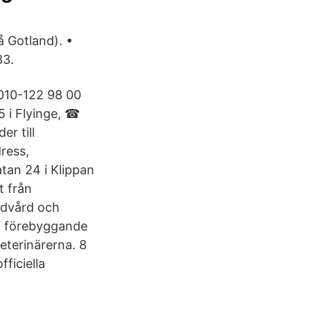
å Gotland). •
33.
 010-122 98 00
5 i Flyinge, ☎
r till
dress,
tan 24 i Klippan
t från
ndvård och
rån förebyggande
eterinärerna. 8
fficiella