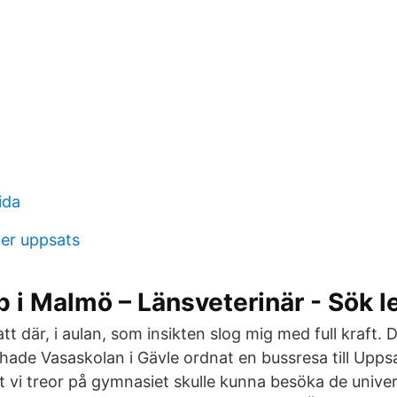
ida
ter uppsats
b i Malmö – Länsveterinär - Sök l
tt där, i aulan, som insikten slog mig med full kraft. D
hade Vasaskolan i Gävle ordnat en bussresa till Upps
 vi treor på gymnasiet skulle kunna besöka de universi