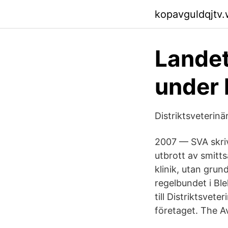
kopavguldqjtv
Landet
under 
Distriktsveterinä
2007 — SVA skrive
utbrott av smit
klinik, utan grun
regelbundet i Bl
till Distriktsve
företaget. The A