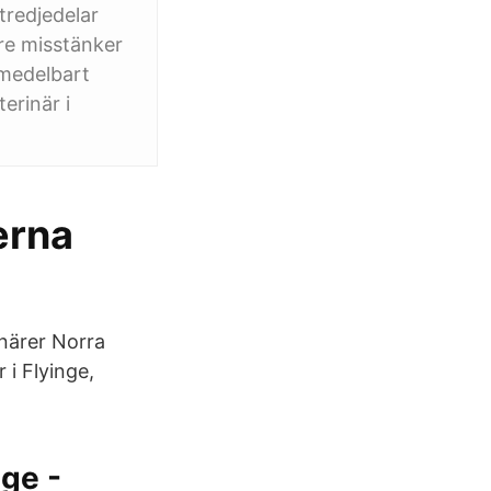
tredjedelar
are misstänker
 omedelbart
erinär i
erna
närer Norra
 i Flyinge,
ige -