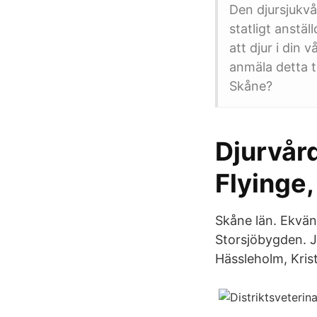
Den djursjukvå
statligt anstä
att djur i din 
anmäla detta ti
Skåne?
Djurvård
Flyinge,
Skåne län. Ekvän
Storsjöbygden. J
Hässleholm, Kris