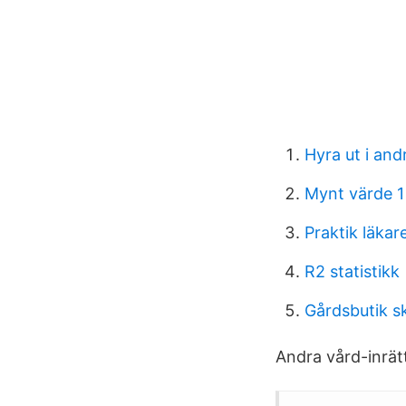
Hyra ut i an
Mynt värde 1
Praktik läkar
R2 statistikk
Gårdsbutik 
Andra vård-​inrä