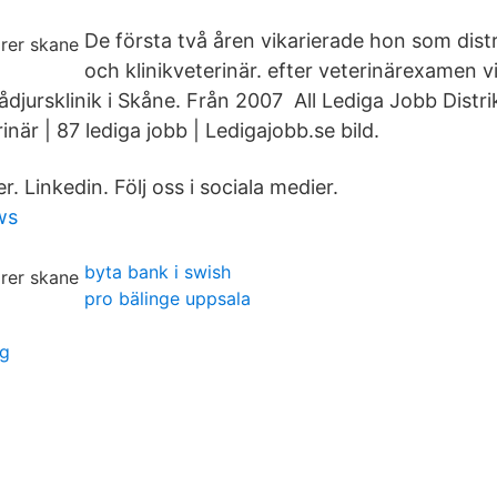
De första två åren vikarierade hon som distr
och klinikveterinär. efter veterinärexamen v
djursklinik i Skåne. Från 2007 All Lediga Jobb Distri
inär | 87 lediga jobb | Ledigajobb.se bild.
r. Linkedin. Följ oss i sociala medier.
ws
byta bank i swish
pro bälinge uppsala
gg